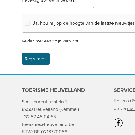
Bevestig uw wachtwoord.
*
Ja, hou mij op de hoogte van de laatste nieuwtjes
Velden met een * zijn verplicht
TOERISME HEUVELLAND
SERVIC
Bel ons 0
Sint-Laurentiusplein 1
op via
mai
8950 Heuvelland (Kemmel)
+32 57 45 04 55
toerisme@heuvelland.be
BTW: BE 0216770056