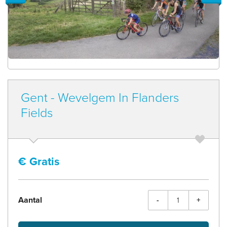
Gent - Wevelgem In Flanders
Fields
€
Gratis
Aantal
-
+