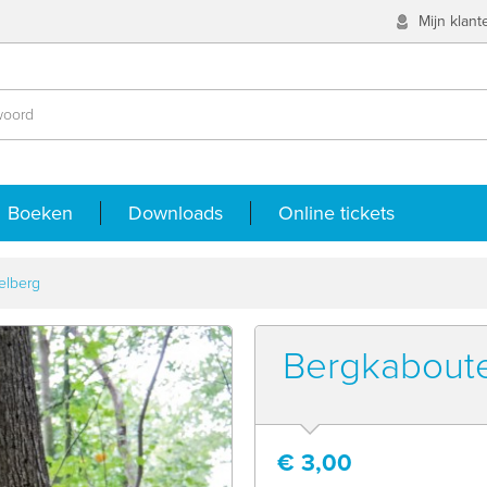
Mijn klan
Boeken
Downloads
Online tickets
elberg
Bergkabout
€
3,00