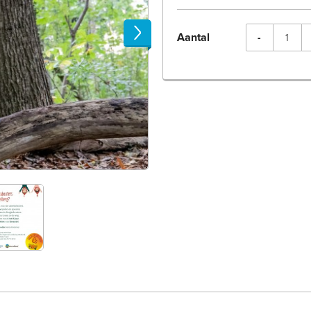
Next
Aantal
-