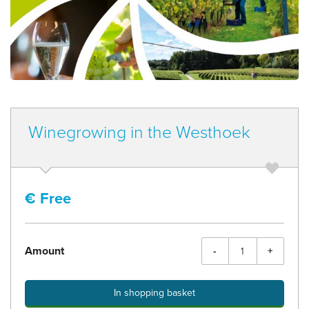
Winegrowing in the Westhoek
€
Free
Amount
-
+
In shopping basket